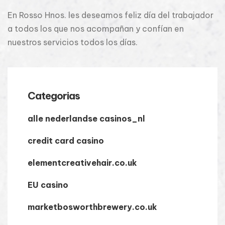
En Rosso Hnos. les deseamos feliz día del trabajador
a todos los que nos acompañan y confían en
nuestros servicios todos los días.
Categorias
alle nederlandse casinos_nl
credit card casino
elementcreativehair.co.uk
EU casino
marketbosworthbrewery.co.uk