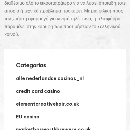
διαθέσιμο όλο το εικοσιτετράωρο για να λύσει οποιαδήποτε
απορία ή τεχνικό πρόβλημα προκύψει. Με μια φιλική προς
τον χρήστη εφαρμογή για κινητά τηλέφωνα, η πλατφόρμα
παραμένει στην κορυφή των προτιμήσεων του ελληνικού
κοινού.
Categorias
alle nederlandse casinos_nl
credit card casino
elementcreativehair.co.uk
EU casino
marketbosworthbrewery.co.uk