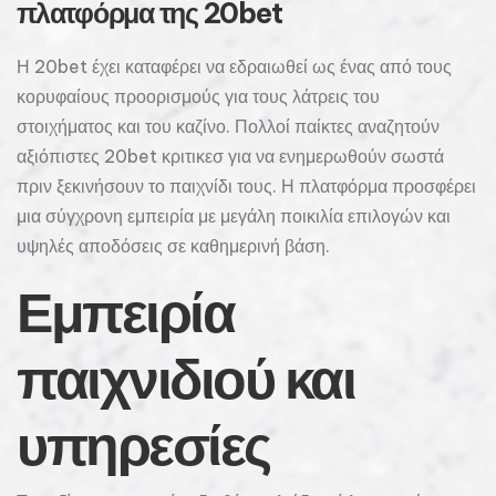
πλατφόρμα της 20bet
Η 20bet έχει καταφέρει να εδραιωθεί ως ένας από τους
κορυφαίους προορισμούς για τους λάτρεις του
στοιχήματος και του καζίνο. Πολλοί παίκτες αναζητούν
αξιόπιστες
20bet κριτικεσ
για να ενημερωθούν σωστά
πριν ξεκινήσουν το παιχνίδι τους. Η πλατφόρμα προσφέρει
μια σύγχρονη εμπειρία με μεγάλη ποικιλία επιλογών και
υψηλές αποδόσεις σε καθημερινή βάση.
Εμπειρία
παιχνιδιού και
υπηρεσίες