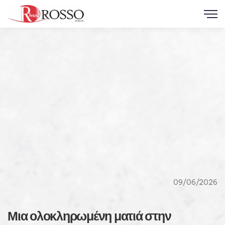
09/06/2026
Μια ολοκληρωμένη ματιά στην