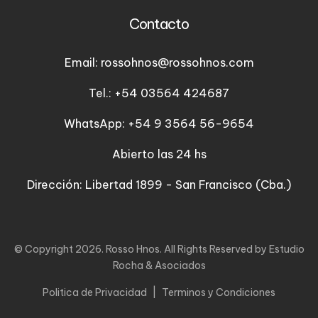
Contacto
Email: rossohnos@rossohnos.com
Tel.: +54 03564 424687
WhatsApp: +54 9 3564 56-9654
Abierto las 24 hs
Dirección: Libertad 1899 - San Francisco (Cba.)
© Copyright 2026. Rosso Hnos. All Rights Reserved by
Estudio
Rocha & Asociados
Politica de Privacidad
|
Terminos y Condiciones