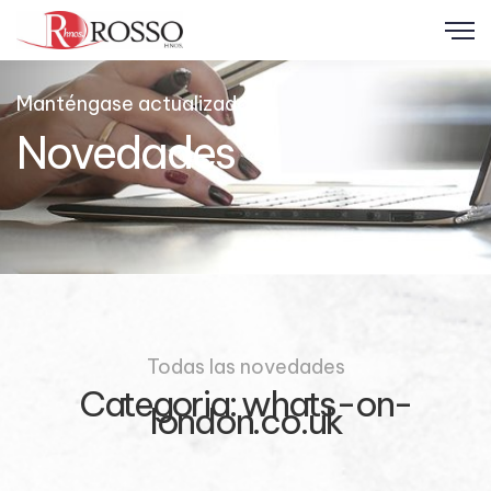
Manténgase actualizado
Novedades
Todas las novedades
Categoria: whats-on-
london.co.uk