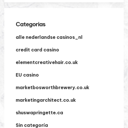
Categorias
alle nederlandse casinos_nl
credit card casino
elementcreativehair.co.uk
EU casino
marketbosworthbrewery.co.uk
marketingarchitect.co.uk
shuswapringette.ca
Sin categoría