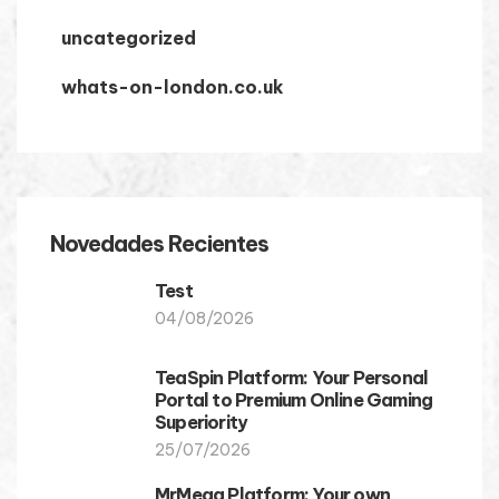
uncategorized
whats-on-london.co.uk
Novedades Recientes
Test
04/08/2026
TeaSpin Platform: Your Personal
Portal to Premium Online Gaming
Superiority
25/07/2026
MrMega Platform: Your own