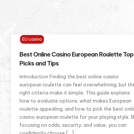
EU casino
Best Online Casino European Roulette Top
Picks and Tips
Introduction Finding the best online casino
european roulette can feel overwhelming, but th
right criteria make it simple. This guide explains
how to evaluate options, what makes European
roulette appealing, and how to pick the best onli
casino european roulette for your playing style. 
focusing on odds, security, and value, you can
confidently choose […]