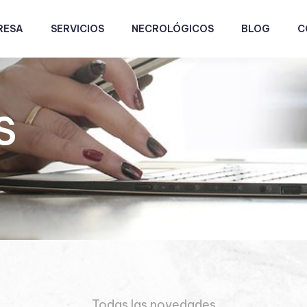
RESA
SERVICIOS
NECROLÓGICOS
BLOG
C
s
Todas las novedades