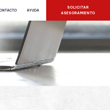
SOLICITAR
ONTACTO
AYUDA
ASESORAMIENTO