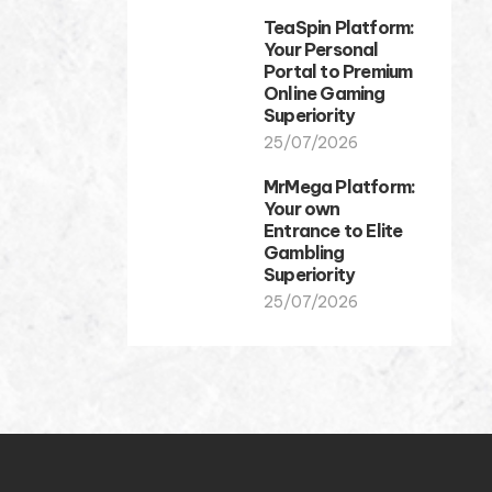
TeaSpin Platform:
Your Personal
Portal to Premium
Online Gaming
Superiority
25/07/2026
MrMega Platform:
Your own
Entrance to Elite
Gambling
Superiority
25/07/2026