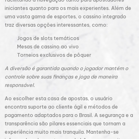
iniciantes quanto para os mais experientes. Além de
uma vasta gama de esportes, o cassino integrado
traz diversas opções interessantes, como:
Jogos de slots temáticos
Mesas de cassino ao vivo
Torneios exclusivos de pôquer
A diversão é garantida quando o jogador mantém o
controle sobre suas finanças e joga de maneira
responsável.
Ao escolher esta casa de apostas, o usuário
encontra suporte ao cliente ágil e métodos de
pagamento adaptados para o Brasil. A segurança e a
transparência são pilares essenciais que tornam a
experiência muito mais tranquila. Mantenha-se