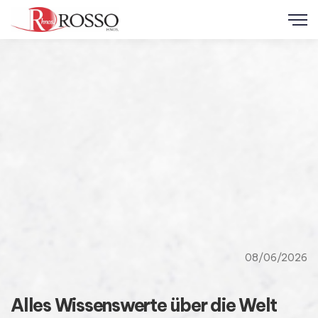
08/06/2026
Alles Wissenswerte über die Welt