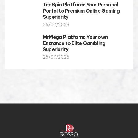
TeaSpin Platform: Your Personal
Portal to Premium Online Gaming
Superiority
25/07/2026
MrMega Platform: Your own
Entrance to Elite Gambling
Superiority
25/07/2026