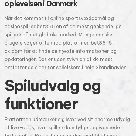
oplevelsen i Danmark
Når det kommer til online sportsvæddemål og
casinospil, er bet365 en af de mest genkendelige
spillere på det globale marked. Mange danske
brugere søger ofte mod platformen
bet36-5-
dk.com
for at finde de nyeste informationer og
opdateringer. Det er uden tvivn en af de mest
omfattende sider for spilelskere i hele Skandinavien.
Spiludvalg og
funktioner
Platformen udmærker sig især ved sit enorme udvalg
af live-odds, hvor spillere kan følge begivenheder
tæt i realtid. Brugerfladen er designet til at være