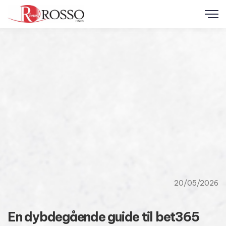
20/05/2026
En dybdegående guide til bet365