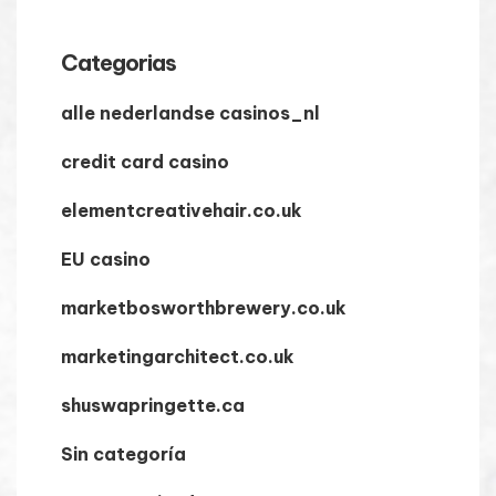
Categorias
alle nederlandse casinos_nl
credit card casino
elementcreativehair.co.uk
EU casino
marketbosworthbrewery.co.uk
marketingarchitect.co.uk
shuswapringette.ca
Sin categoría