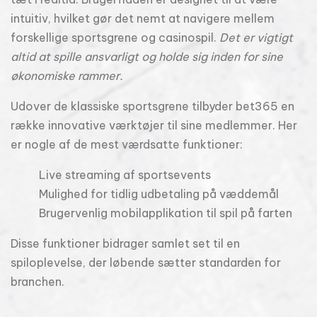
intuitiv, hvilket gør det nemt at navigere mellem
forskellige sportsgrene og casinospil.
Det er vigtigt
altid at spille ansvarligt og holde sig inden for sine
økonomiske rammer.
Udover de klassiske sportsgrene tilbyder bet365 en
række innovative værktøjer til sine medlemmer. Her
er nogle af de mest værdsatte funktioner:
Live streaming af sportsevents
Mulighed for tidlig udbetaling på væddemål
Brugervenlig mobilapplikation til spil på farten
Disse funktioner bidrager samlet set til en
spiloplevelse, der løbende sætter standarden for
branchen.