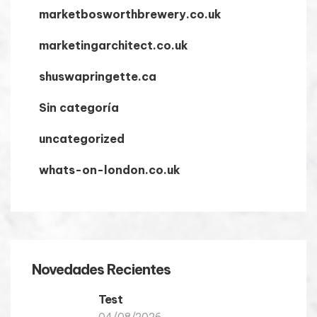
marketbosworthbrewery.co.uk
marketingarchitect.co.uk
shuswapringette.ca
Sin categoría
uncategorized
whats-on-london.co.uk
Novedades Recientes
Test