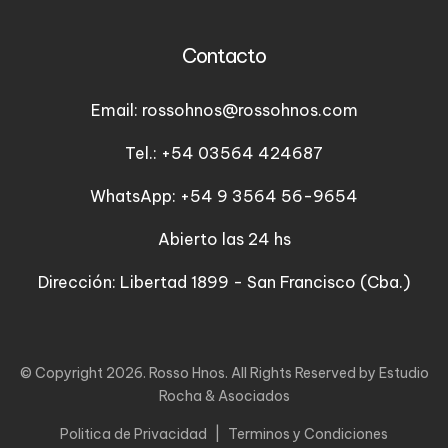
Contacto
Email: rossohnos@rossohnos.com
Tel.: +54 03564 424687
WhatsApp: +54 9 3564 56-9654
Abierto las 24 hs
Dirección: Libertad 1899 - San Francisco (Cba.)
© Copyright 2026. Rosso Hnos. All Rights Reserved by
Estudio
Rocha & Asociados
Politica de Privacidad
|
Terminos y Condiciones