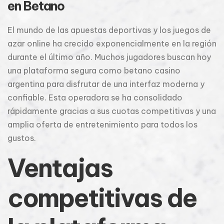
en Betano
El mundo de las apuestas deportivas y los juegos de
azar online ha crecido exponencialmente en la región
durante el último año. Muchos jugadores buscan hoy
una plataforma segura como
betano casino
argentina
para disfrutar de una interfaz moderna y
confiable. Esta operadora se ha consolidado
rápidamente gracias a sus cuotas competitivas y una
amplia oferta de entretenimiento para todos los
gustos.
Ventajas
competitivas de