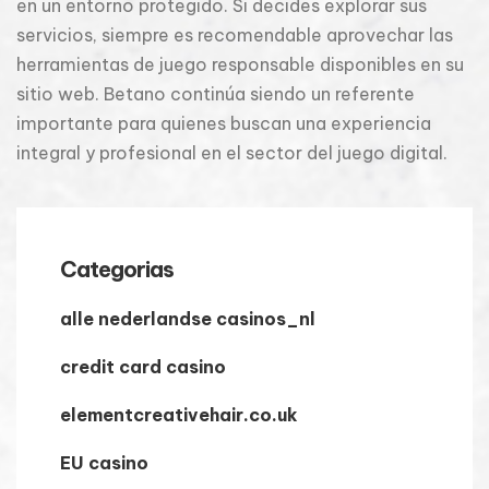
en un entorno protegido. Si decides explorar sus
servicios, siempre es recomendable aprovechar las
herramientas de juego responsable disponibles en su
sitio web. Betano continúa siendo un referente
importante para quienes buscan una experiencia
integral y profesional en el sector del juego digital.
Categorias
alle nederlandse casinos_nl
credit card casino
elementcreativehair.co.uk
EU casino