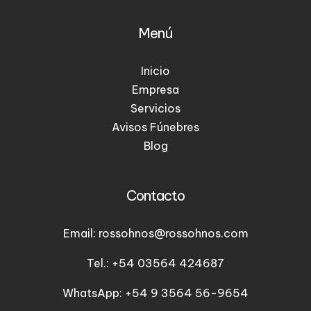
Menú
Inicio
Empresa
Servicios
Avisos Fúnebres
Blog
Contacto
Email: rossohnos@rossohnos.com
Tel.: +54 03564 424687
WhatsApp: +54 9 3564 56-9654