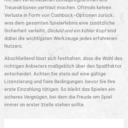
Treueaktionen vertraut machen. Oftmals kehren
Verluste in Form von Cashback-Optionen zurück,
was dem gesamten Spielerlebnis eine zusätzliche
Sicherheit verleiht.
Geduld und ein kühler Kopf
sind
dabei die wichtigsten Werkzeuge jedes erfahrenen
Nutzers.
Abschließend lässt sich festhalten, dass die Wahl des
richtigen Anbieters maßgeblich über den Spaßfaktor
entscheidet. Achten Sie stets auf eine gültige
Lizenzierung und faire Bedingungen, bevor Sie Ihre
erste Einzahlung tätigen. So bleibt das Spielen ein
sicheres Vergnügen, bei dem die Freude am Spiel
immer an erster Stelle stehen sollte.