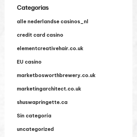
Categorias
alle nederlandse casinos_nl
credit card casino
elementcreativehair.co.uk
EU casino
marketbosworthbrewery.co.uk
marketingarchitect.co.uk
shuswapringette.ca
Sin categoría
uncategorized