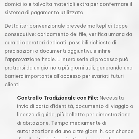
domicilio e talvolta materiali extra per confermare il
sistema di pagamento utilizzato.
Detta iter convenzionale prevede molteplici tappe
consecutive: caricamento dei file, verifica umana da
cura di operatori dedicati, possibili richieste di
precisazioni o documenti aggiuntivi, e infine
l’approvazione finale. L’intera serie di processo può
protrarsi da un giorno a più giorni utili, generando una
barriera importante all’accesso per svariati futuri
clienti.
Controllo Tradizionale con File:
Necessita
invio di carta d’identità, documento di viaggio o
licenza di guida, più bollette per dimostrazione
di abitazione. Tempo mediamente di
autorizzazione da uno a tre giorni h, con chance