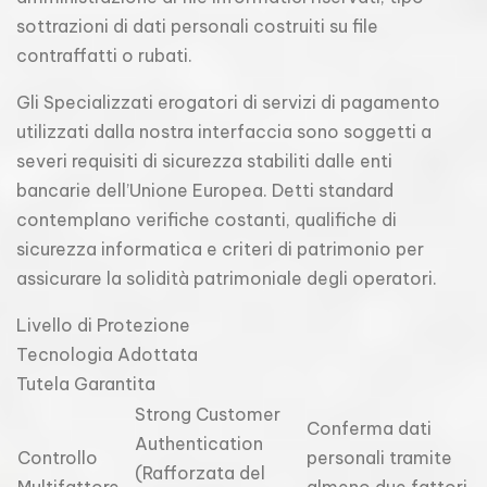
sottrazioni di dati personali costruiti su file
contraffatti o rubati.
Gli Specializzati erogatori di servizi di pagamento
utilizzati dalla nostra interfaccia sono soggetti a
severi requisiti di sicurezza stabiliti dalle enti
bancarie dell’Unione Europea. Detti standard
contemplano verifiche costanti, qualifiche di
sicurezza informatica e criteri di patrimonio per
assicurare la solidità patrimoniale degli operatori.
Livello di Protezione
Tecnologia Adottata
Tutela Garantita
Strong Customer
Conferma dati
Authentication
Controllo
personali tramite
(Rafforzata del