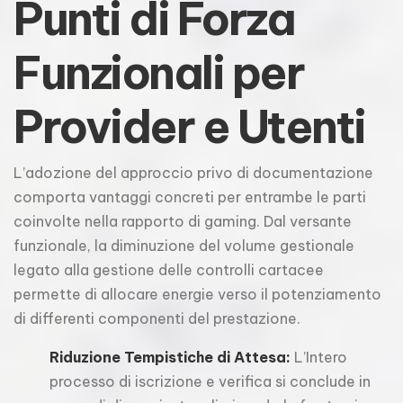
Punti di Forza
Funzionali per
Provider e Utenti
L’adozione del approccio privo di documentazione
comporta vantaggi concreti per entrambe le parti
coinvolte nella rapporto di gaming. Dal versante
funzionale, la diminuzione del volume gestionale
legato alla gestione delle controlli cartacee
permette di allocare energie verso il potenziamento
di differenti componenti del prestazione.
Riduzione Tempistiche di Attesa:
L’Intero
processo di iscrizione e verifica si conclude in