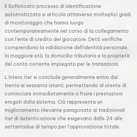
Il Sofisticato processo di identificazione
automatizzata si articola attraverso molteplici gradi
di monitoraggio che hanno luogo
contemporaneamente nel corso di la collegamento
con l’ente di credito del giocatore. Detti verifiche
comprendono la validazione dell’identità personale,
la maggiore età, la domicilio tributaria e la proprietà
del conto corrente impiegato per le transazioni.
L’intero iter si conclude generalmente entro dai
trenta ai sessanta istanti, permettendo al utente di
cominciare immediatamente a fruire i prestazioni
erogati dalla sistema. Ciò rappresenta un
miglioramento rilevante paragonato ai tradizionali
iter di autenticazione che esigevano dalle 24 alle
settantadue di tempo per l’approvazione totale.