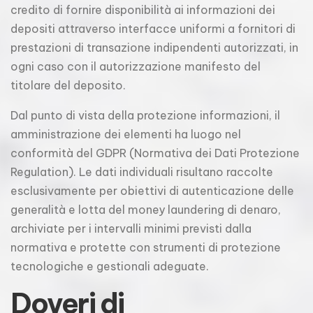
credito di fornire disponibilità ai informazioni dei
depositi attraverso interfacce uniformi a fornitori di
prestazioni di transazione indipendenti autorizzati, in
ogni caso con il autorizzazione manifesto del
titolare del deposito.
Dal punto di vista della protezione informazioni, il
amministrazione dei elementi ha luogo nel
conformità del GDPR (Normativa dei Dati Protezione
Regulation). Le dati individuali risultano raccolte
esclusivamente per obiettivi di autenticazione delle
generalità e lotta del money laundering di denaro,
archiviate per i intervalli minimi previsti dalla
normativa e protette con strumenti di protezione
tecnologiche e gestionali adeguate.
Doveri di