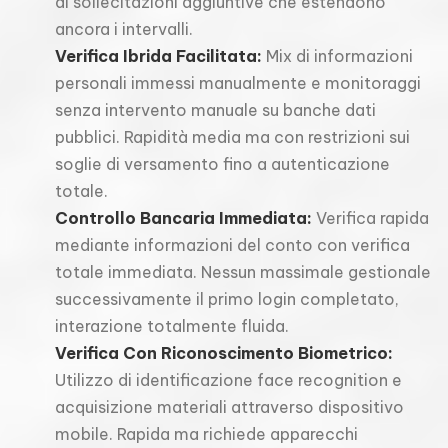
di sollecitazioni aggiuntive che estendono
ancora i intervalli.
Verifica Ibrida Facilitata:
Mix di informazioni
personali immessi manualmente e monitoraggi
senza intervento manuale su banche dati
pubblici. Rapidità media ma con restrizioni sui
soglie di versamento fino a autenticazione
totale.
Controllo Bancaria Immediata:
Verifica rapida
mediante informazioni del conto con verifica
totale immediata. Nessun massimale gestionale
successivamente il primo login completato,
interazione totalmente fluida.
Verifica Con Riconoscimento Biometrico:
Utilizzo di identificazione face recognition e
acquisizione materiali attraverso dispositivo
mobile. Rapida ma richiede apparecchi