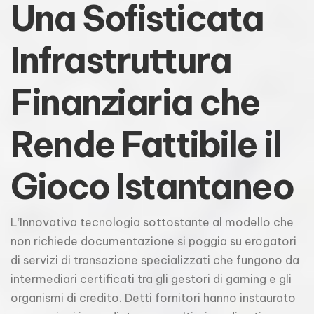
Una Sofisticata
Infrastruttura
Finanziaria che
Rende Fattibile il
Gioco Istantaneo
L’Innovativa tecnologia sottostante al modello che
non richiede documentazione si poggia su erogatori
di servizi di transazione specializzati che fungono da
intermediari certificati tra gli gestori di gaming e gli
organismi di credito. Detti fornitori hanno instaurato