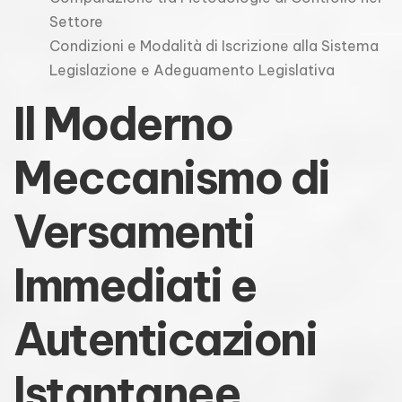
Settore
Condizioni e Modalità di Iscrizione alla Sistema
Legislazione e Adeguamento Legislativa
Il Moderno
Meccanismo di
Versamenti
Immediati e
Autenticazioni
Istantanee