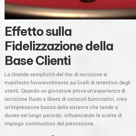
Effetto sulla
Fidelizzazione della
Base Clienti
La Grande semplicità del iter di iscrizione si
manifesta favorevolmente sui livelli di retention degli
utenti. Quando un giocatore prova un’esperienza di
iscrizione fluida e libera di ostacoli burocratici, crea
un’impressione buona della sistema che tende a
durare nel lungo periodo, influenzando le scelte di
impiego continuativo del prestazione.