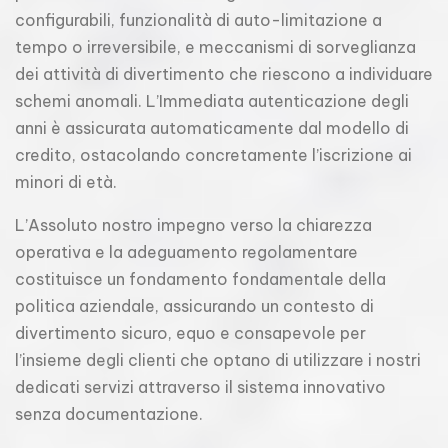
configurabili, funzionalità di auto-limitazione a
tempo o irreversibile, e meccanismi di sorveglianza
dei attività di divertimento che riescono a individuare
schemi anomali. L’Immediata autenticazione degli
anni è assicurata automaticamente dal modello di
credito, ostacolando concretamente l’iscrizione ai
minori di età.
L’Assoluto nostro impegno verso la chiarezza
operativa e la adeguamento regolamentare
costituisce un fondamento fondamentale della
politica aziendale, assicurando un contesto di
divertimento sicuro, equo e consapevole per
l’insieme degli clienti che optano di utilizzare i nostri
dedicati servizi attraverso il sistema innovativo
senza documentazione.