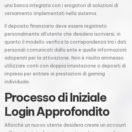
una banca integrata con i erogatori di soluzioni di
versamento implementati nella sistema.
Il deposito finanziario deve essere registrato
personalmente all’utente che desidera iscriversi, in
quanto il modello verifica la corrispondenza tra i dati
personali comunicati dalla ente e quelle informazioni
adoperati per la attivazione. Non è risulta ammesso
utilizzare conti con doppia intestazione o depositi di
impresa per entrare ai prestazioni di gaming
individuale.
Processo di Iniziale
Login Approfondito
Allorché un nuovo utente desidera creare un account