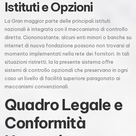
Istituti e Opzioni
La Gran maggior parte delle principali istituti
nazionali è integrata con il meccanismo di controllo
diretta. Ciononostante, alcuni enti minori o banche su
internet di nuova fondazione possono non trovarsi al
momento implementati nella rete dei fornitori. In tali
situazioni ristretti, la la presente sistema offre
sistemi di controllo opzionali che preservano in ogni
caso un livello di facilità superiore paragonato ai
meccanismi convenzionali.
Quadro Legale e
Conformità