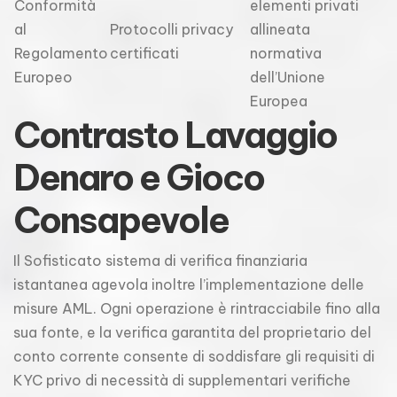
Conformità
elementi privati
al
Protocolli privacy
allineata
Regolamento
certificati
normativa
Europeo
dell’Unione
Europea
Contrasto Lavaggio
Denaro e Gioco
Consapevole
Il Sofisticato sistema di verifica finanziaria
istantanea agevola inoltre l’implementazione delle
misure AML. Ogni operazione è rintracciabile fino alla
sua fonte, e la verifica garantita del proprietario del
conto corrente consente di soddisfare gli requisiti di
KYC privo di necessità di supplementari verifiche