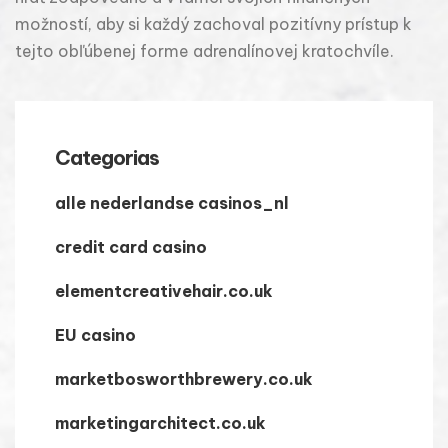
možností, aby si každý zachoval pozitívny prístup k
tejto obľúbenej forme adrenalínovej kratochvíle.
Categorias
alle nederlandse casinos_nl
credit card casino
elementcreativehair.co.uk
EU casino
marketbosworthbrewery.co.uk
marketingarchitect.co.uk