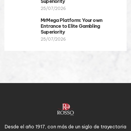
Superiority
25/07/2026
MrMega Platform: Your own
Entrance to Elite Gambling
Superiority
25/07/2026
Desde el año 1917, con más de un siglo de trayectoria