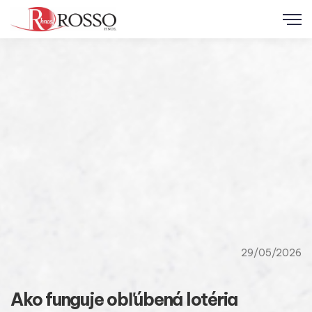
29/05/2026
Ako funguje obľúbená lotéria