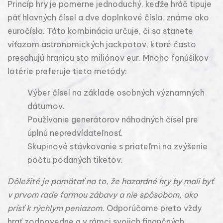
Princíp hry je pomerne jednoduchý, keďže hráč tipuje
päť hlavných čísel a dve doplnkové čísla, známe ako
euročísla. Táto kombinácia určuje, či sa stanete
víťazom astronomických jackpotov, ktoré často
presahujú hranicu sto miliónov eur. Mnoho fanúšikov
lotérie preferuje tieto metódy:
Výber čísel na základe osobných významných
dátumov.
Používanie generátorov náhodných čísel pre
úplnú nepredvídateľnosť.
Skupinové stávkovanie s priateľmi na zvýšenie
počtu podaných tiketov.
Dôležité je pamätať na to, že hazardné hry by mali byť
v prvom rade formou zábavy a nie spôsobom, ako
prísť k rýchlym peniazom.
Odporúčame preto vždy
hrať zodpovedne a v rámci svojich finančných