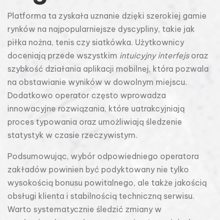
Platforma ta zyskała uznanie dzięki szerokiej gamie
rynków na najpopularniejsze dyscypliny, takie jak
piłka nożna, tenis czy siatkówka. Użytkownicy
doceniają przede wszystkim
intuicyjny interfejs
oraz
szybkość działania aplikacji mobilnej, która pozwala
na obstawianie wyników w dowolnym miejscu.
Dodatkowo operator często wprowadza
innowacyjne rozwiązania, które uatrakcyjniają
proces typowania oraz umożliwiają śledzenie
statystyk w czasie rzeczywistym.
Podsumowując, wybór odpowiedniego operatora
zakładów powinien być podyktowany nie tylko
wysokością bonusu powitalnego, ale także jakością
obsługi klienta i stabilnością techniczną serwisu.
Warto systematycznie śledzić zmiany w