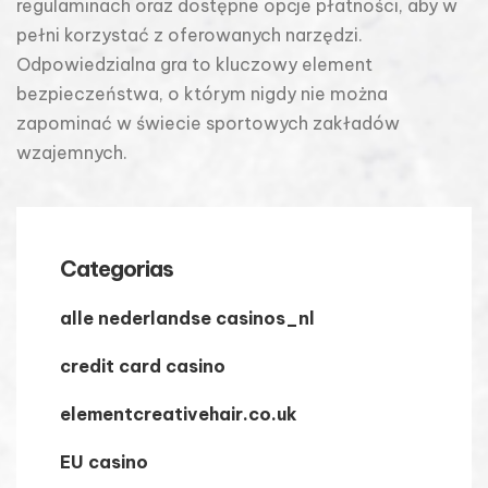
regulaminach oraz dostępne opcje płatności, aby w
pełni korzystać z oferowanych narzędzi.
Odpowiedzialna gra to kluczowy element
bezpieczeństwa, o którym nigdy nie można
zapominać w świecie sportowych zakładów
wzajemnych.
Categorias
alle nederlandse casinos_nl
credit card casino
elementcreativehair.co.uk
EU casino