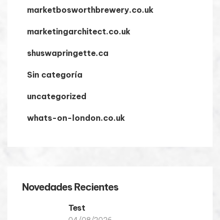
marketbosworthbrewery.co.uk
marketingarchitect.co.uk
shuswapringette.ca
Sin categoría
uncategorized
whats-on-london.co.uk
Novedades Recientes
Test