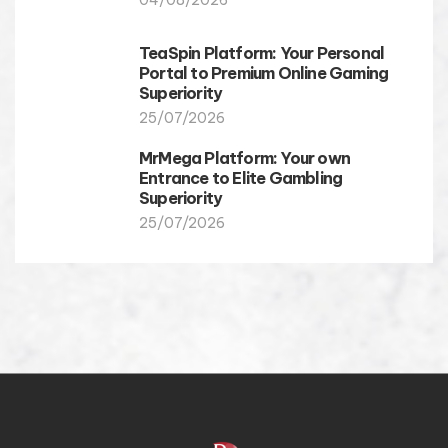
04/08/2026
TeaSpin Platform: Your Personal
Portal to Premium Online Gaming
Superiority
25/07/2026
MrMega Platform: Your own
Entrance to Elite Gambling
Superiority
25/07/2026