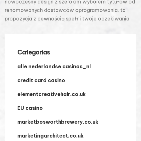
nowoczesny design z szerokim wyborem tytułów od
renomowanych dostawców oprogramowania, ta
propozycja z pewnością spełni twoje oczekiwania.
Categorias
alle nederlandse casinos_nl
credit card casino
elementcreativehair.co.uk
EU casino
marketbosworthbrewery.co.uk
marketingarchitect.co.uk