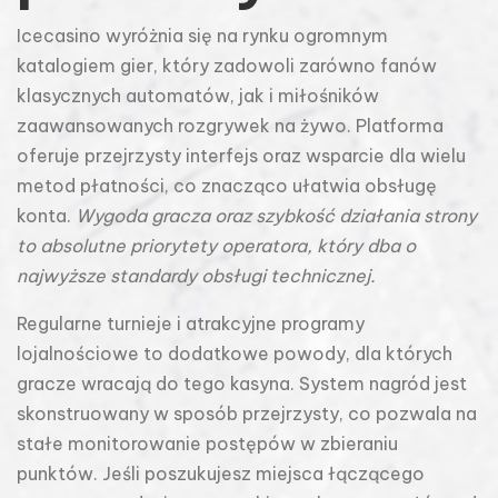
Icecasino wyróżnia się na rynku ogromnym
katalogiem gier, który zadowoli zarówno fanów
klasycznych automatów, jak i miłośników
zaawansowanych rozgrywek na żywo. Platforma
oferuje przejrzysty interfejs oraz wsparcie dla wielu
metod płatności, co znacząco ułatwia obsługę
konta.
Wygoda gracza oraz szybkość działania strony
to absolutne priorytety operatora, który dba o
najwyższe standardy obsługi technicznej.
Regularne turnieje i atrakcyjne programy
lojalnościowe to dodatkowe powody, dla których
gracze wracają do tego kasyna. System nagród jest
skonstruowany w sposób przejrzysty, co pozwala na
stałe monitorowanie postępów w zbieraniu
punktów. Jeśli poszukujesz miejsca łączącego