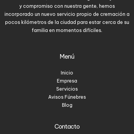
y compromiso con nuestra gente, hemos
incorporado un nuevo servicio propio de cremación a
pocos kilómetros de la ciudad para estar cerca de su
familia en momentos difíciles.
Menú
Inicio
Empresa
Servicios
Avisos Fúnebres
Blog
Contacto