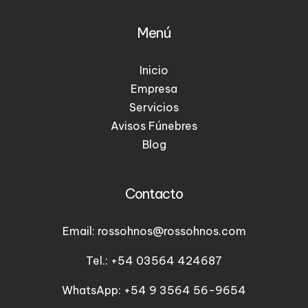
Menú
Inicio
Empresa
Servicios
Avisos Fúnebres
Blog
Contacto
Email: rossohnos@rossohnos.com
Tel.: +54 03564 424687
WhatsApp: +54 9 3564 56-9654