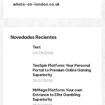
whats-on-london.co.uk
Novedades Recientes
Test
04/08/2026
TeaSpin Platform: Your Personal
Portal to Premium Online Gaming
Superiority
25/07/2026
MrMega Platform: Your own
Entrance to Elite Gambling
Superiority