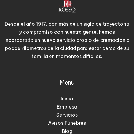
Desde el año 1917, con más de un siglo de trayectoria
y compromiso con nuestra gente, hemos
incorporado un nuevo servicio propio de cremación a
pocos kilómetros de la ciudad para estar cerca de su
familia en momentos difíciles.
Menú
Inicio
Empresa
Servicios
Avisos Fúnebres
Blog