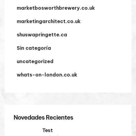
marketbosworthbrewery.co.uk
marketingarchitect.co.uk
shuswapringette.ca
Sin categoría
uncategorized
whats-on-london.co.uk
Novedades Recientes
Test