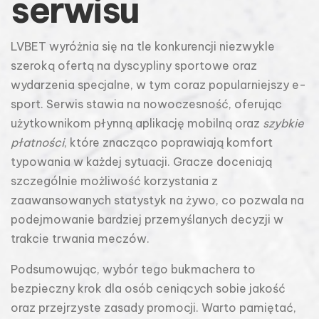
serwisu
LVBET wyróżnia się na tle konkurencji niezwykle
szeroką ofertą na dyscypliny sportowe oraz
wydarzenia specjalne, w tym coraz popularniejszy e-
sport. Serwis stawia na nowoczesność, oferując
użytkownikom płynną aplikację mobilną oraz
szybkie
płatności
, które znacząco poprawiają komfort
typowania w każdej sytuacji. Gracze doceniają
szczególnie możliwość korzystania z
zaawansowanych statystyk na żywo, co pozwala na
podejmowanie bardziej przemyślanych decyzji w
trakcie trwania meczów.
Podsumowując, wybór tego bukmachera to
bezpieczny krok dla osób ceniących sobie jakość
oraz przejrzyste zasady promocji. Warto pamiętać,