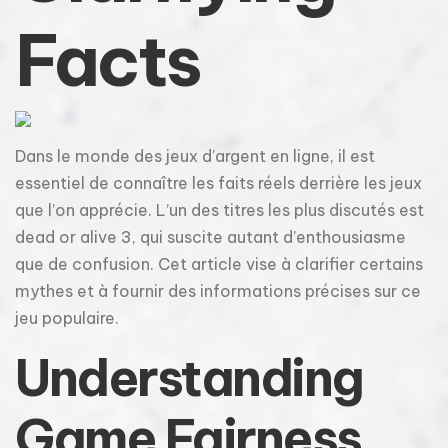
Facts
Dans le monde des jeux d’argent en ligne, il est
essentiel de connaître les faits réels derrière les jeux
que l’on apprécie. L’un des titres les plus discutés est
dead or alive 3
, qui suscite autant d’enthousiasme
que de confusion. Cet article vise à clarifier certains
mythes et à fournir des informations précises sur ce
jeu populaire.
Understanding
Game Fairness