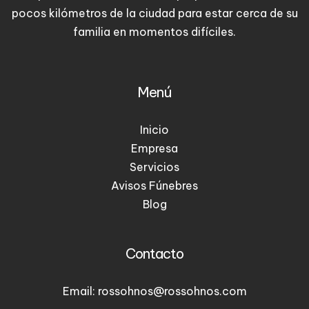
pocos kilómetros de la ciudad para estar cerca de su
familia en momentos difíciles.
Menú
Inicio
Empresa
Servicios
Avisos Fúnebres
Blog
Contacto
Email: rossohnos@rossohnos.com