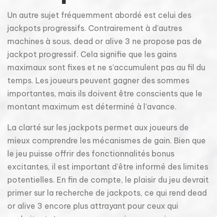
Un autre sujet fréquemment abordé est celui des
jackpots progressifs. Contrairement à d’autres
machines à sous, dead or alive 3 ne propose pas de
jackpot progressif. Cela signifie que les gains
maximaux sont fixes et ne s’accumulent pas au fil du
temps. Les joueurs peuvent gagner des sommes
importantes, mais ils doivent être conscients que le
montant maximum est déterminé à l’avance.
La clarté sur les jackpots permet aux joueurs de
mieux comprendre les mécanismes de gain. Bien que
le jeu puisse offrir des fonctionnalités bonus
excitantes, il est important d’être informé des limites
potentielles. En fin de compte, le plaisir du jeu devrait
primer sur la recherche de jackpots, ce qui rend dead
or alive 3 encore plus attrayant pour ceux qui