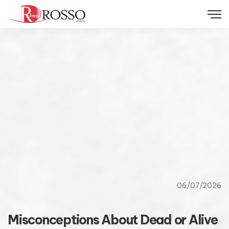
06/07/2026
Misconceptions About Dead or Alive