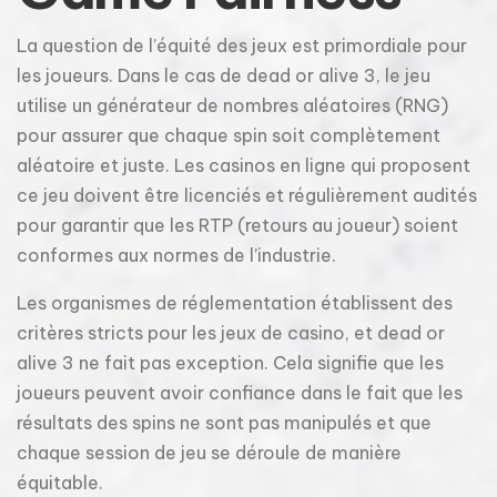
La question de l’équité des jeux est primordiale pour
les joueurs. Dans le cas de dead or alive 3, le jeu
utilise un générateur de nombres aléatoires (RNG)
pour assurer que chaque spin soit complètement
aléatoire et juste. Les casinos en ligne qui proposent
ce jeu doivent être licenciés et régulièrement audités
pour garantir que les RTP (retours au joueur) soient
conformes aux normes de l’industrie.
Les organismes de réglementation établissent des
critères stricts pour les jeux de casino, et dead or
alive 3 ne fait pas exception. Cela signifie que les
joueurs peuvent avoir confiance dans le fait que les
résultats des spins ne sont pas manipulés et que
chaque session de jeu se déroule de manière
équitable.