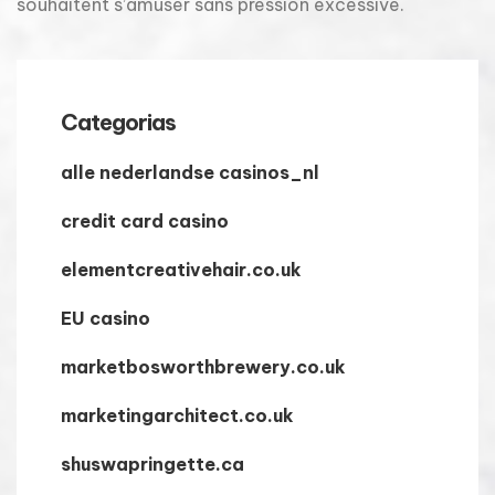
souhaitent s’amuser sans pression excessive.
Categorias
alle nederlandse casinos_nl
credit card casino
elementcreativehair.co.uk
EU casino
marketbosworthbrewery.co.uk
marketingarchitect.co.uk
shuswapringette.ca