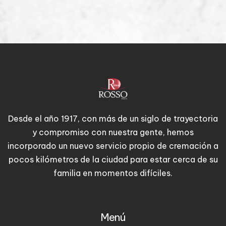
Desde el año 1917, con más de un siglo de trayectoria
y compromiso con nuestra gente, hemos
incorporado un nuevo servicio propio de cremación a
pocos kilómetros de la ciudad para estar cerca de su
familia en momentos difíciles.
Menú