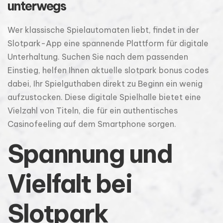
unterwegs
Wer klassische Spielautomaten liebt, findet in der
Slotpark-App eine spannende Plattform für digitale
Unterhaltung. Suchen Sie nach dem passenden
Einstieg, helfen Ihnen aktuelle
slotpark bonus codes
dabei, Ihr Spielguthaben direkt zu Beginn ein wenig
aufzustocken. Diese digitale Spielhalle bietet eine
Vielzahl von Titeln, die für ein authentisches
Casinofeeling auf dem Smartphone sorgen.
Spannung und
Vielfalt bei
Slotpark