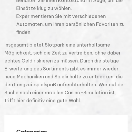
Behalten Sie Ihren Kontostand im Auge, um die
Einsätze klug zu wählen.
Experimentieren Sie mit verschiedenen
Automaten, um Ihren persönlichen Favoriten zu
finden.
Insgesamt bietet Slotpark eine unterhaltsame
Möglichkeit, sich die Zeit zu vertreiben, ohne dabei
echtes Geld riskieren zu müssen. Durch die stetige
Erweiterung des Sortiments gibt es immer wieder
neue Mechaniken und Spielinhalte zu entdecken, die
den Langzeitspielspaß aufrechterhalten. Wer auf der
Suche nach einer mobilen Casino-Simulation ist,
trifft hier definitiv eine gute Wahl.
Categorias