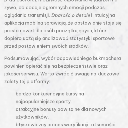
żywo, co dodaje ogromnych emocji podczas
oglądania transmisji.
Dbałość o detale
i intuicyjna
aplikacja mobilna sprawiają, że obstawianie staje się
proste nawet dla osób początkujących, które
dopiero uczą się analizować statystyki sportowe
przed postawieniem swoich środków.
Podsumowując, wybór odpowiedniego bukmachera
powinien opierać się na bezpieczeństwie oraz
jakości serwisu. Warto zwrócić uwagę na kluczowe
zalety tej platformy:
bardzo konkurencyjne kursy na
najpopularniejsze sporty,
atrakcyjne bonusy powitalne dla nowych
użytkowników,
błyskawiczny proces weryfikacji tożsamości.