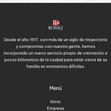
Desde el año 1917, con más de un siglo de trayectoria
y compromiso con nuestra gente, hemos
incorporado un nuevo servicio propio de cremación a
pocos kilómetros de la ciudad para estar cerca de su
familia en momentos difíciles.
Menú
Inicio
Empresa