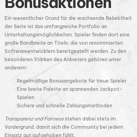
Bonusaktionen
Ein wesentlicher Grund für die wachsende Beliebtheit
der Seite ist das umfangreiche Portfolio an
Unterhaltungsmöglichkeiten. Spieler finden dort eine
große Bandbreite an Titeln, die von renommierten
Softwareentwicklern bereitgestellt werden. Zu den
besonderen Stärken des Anbieters gehören unter
anderem:
Regelmäßige Bonusangebote für treue Spieler
Eine breite Palette an spannenden Jackpot-
Spielen
Sichere und schnelle Zahlungsmethoden
Transparenz und Fairness
stehen dabei stets im
Vordergrund, damit sich die Community bei jedem
Einsatz gut aufgehoben fühlt.