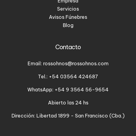
Empresa
Servicios
Avisos Fúnebres
Blog
Contacto
Email: rossohnos@rossohnos.com
Tel.: +54 03564 424687
WhatsApp: +54 9 3564 56-9654
Abierto las 24 hs
Dirección: Libertad 1899 - San Francisco (Cba.)