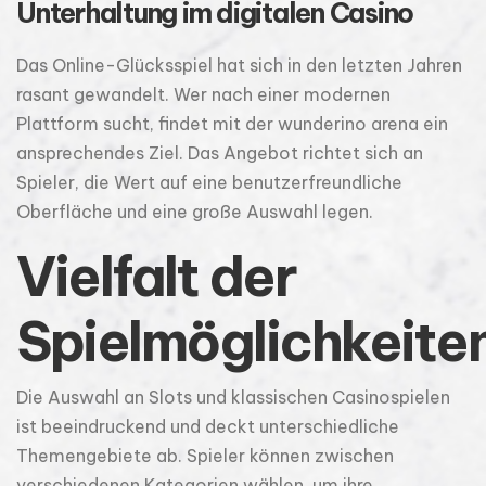
Unterhaltung im digitalen Casino
Das Online-Glücksspiel hat sich in den letzten Jahren
rasant gewandelt. Wer nach einer modernen
Plattform sucht, findet mit der
wunderino arena
ein
ansprechendes Ziel. Das Angebot richtet sich an
Spieler, die Wert auf eine benutzerfreundliche
Oberfläche und eine große Auswahl legen.
Vielfalt der
Spielmöglichkeite
Die Auswahl an Slots und klassischen Casinospielen
ist beeindruckend und deckt unterschiedliche
Themengebiete ab. Spieler können zwischen
verschiedenen Kategorien wählen, um ihre