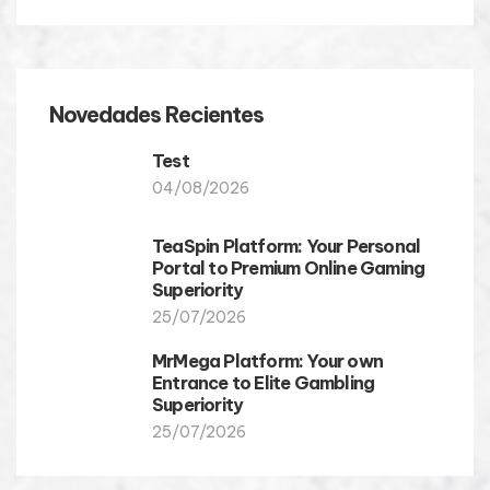
Novedades Recientes
Test
04/08/2026
TeaSpin Platform: Your Personal
Portal to Premium Online Gaming
Superiority
25/07/2026
MrMega Platform: Your own
Entrance to Elite Gambling
Superiority
25/07/2026