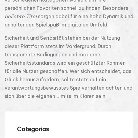
persönlichen Favoriten schnell zu finden. Besonders
beliebte Titel
sorgen dabei für eine hohe Dynamik und
anhaltenden Spielspaß im digitalen Umfeld.
Sicherheit und Seriosität stehen bei der Nutzung
dieser Plattform stets im Vordergrund. Durch
transparente Bedingungen und moderne
Sicherheitsstandards wird ein geschützter Rahmen
für alle Nutzer geschaffen. Wer sich entscheidet, das
Glück herauszufordern, sollte stets auf ein
verantwortungsbewusstes Spielverhalten achten und
sich über die eigenen Limits im Klaren sein.
Categorias