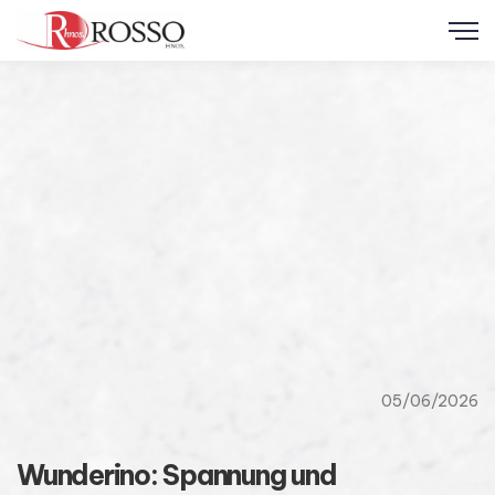
05/06/2026
Wunderino: Spannung und